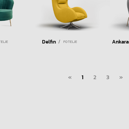
Delfin
/
Ankara
TELJE
FOTELJE
«
1
2
3
»