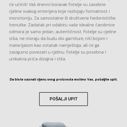
će učiniti Vaš dnevni boravak Fotelje su zasebne
cjeline svakog enterijera koje razbijaju formalnost i
monotoniju. Za samostalne ili društvene hedonističke
trenutke. Zadatak pri odabiru vaše idealne čarobnice
odmora je samo jedan, autentičnost. Fotelje su cjeline
stila, ne moraju da budu dio garniture, niti bojom i
materijalom kao ostatak namještaja, ali će ga
zasigurno povezati u cjelinu. Fotelje su posebna i
unikatna priča dizajna i stila.
Da biste saznali cijenu ovog proizvoda molimo Vas, pošaljite upit.
POŠALJI UPIT