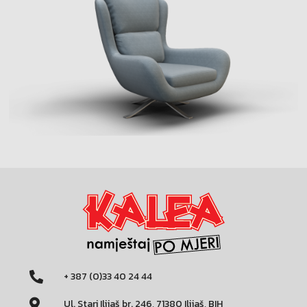
+ 387 (0)33 40 24 44
Ul. Stari Ilijaš br. 246, 71380 Ilijaš, BIH