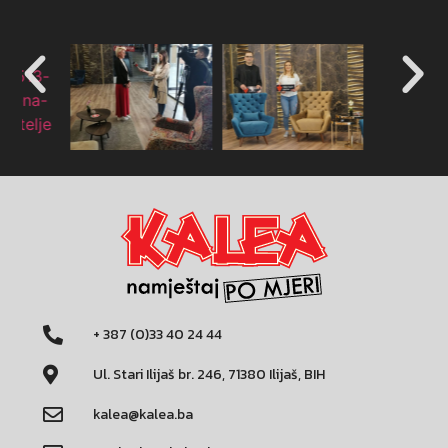
+ 387 (0)33 40 24 44
Ul. Stari Ilijaš br. 246, 71380 Ilijaš, BIH
kalea@kalea.ba