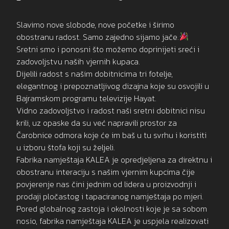
Slavimo nove slobode, nove početke i širimo
obostranu radost. Samo zajedno sijamo jače.
Sretni smo i ponosni što možemo doprinijeti sreći i
zadovoljstvu naših vjernih kupaca.
Dijelili radost s našim dobitnicima tri fotelje,
elegantnog i prepoznatljivog dizajna koje su osvojili u
Bajramskom programu televizije Hayat.
Vidno zadovoljstvo i radost naši sretni dobitnici nisu
krili, uz opaske da su već napravili prostor za
Čarobnice odmora koje će im baš u tu svrhu i koristiti
u izboru štofa koji su željeli.
Fabrika namještaja KALEA je opredjeljena za direktnu i
obostranu interaciju s našim vjernim kupcima čije
povjerenje nas čini jednim od lidera u proizvodnji i
prodaji pločastog i tapaciranog namještaja po mjeri.
Pored globalnog zastoja i okolnosti koje je sa sobom
nosio, fabrika namještaja KALEA je uspjela realizovati