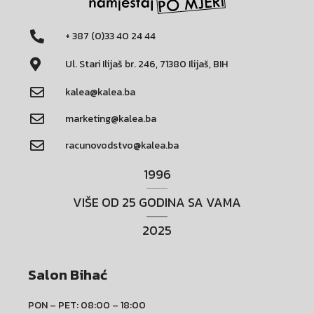
+ 387 (0)33 40 24 44
Ul. Stari Ilijaš br. 246, 71380 Ilijaš, BIH
kalea@kalea.ba
marketing@kalea.ba
racunovodstvo@kalea.ba
1996
VIŠE OD 25 GODINA SA VAMA
2025
Salon Bihać
PON – PET: 08:00 – 18:00