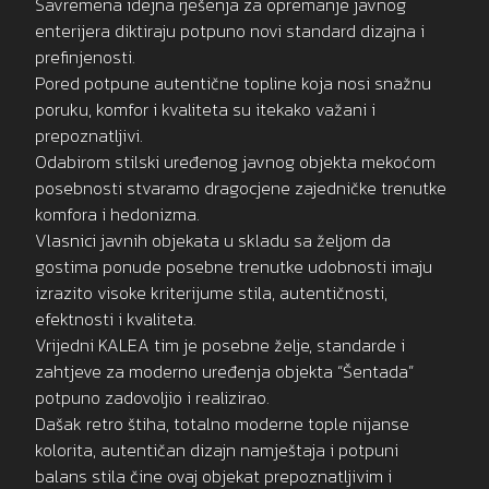
Savremena idejna rješenja za opremanje javnog
enterijera diktiraju potpuno novi standard dizajna i
prefinjenosti.
Pored potpune autentične topline koja nosi snažnu
poruku, komfor i kvaliteta su itekako važani i
prepoznatljivi.
Odabirom stilski uređenog javnog objekta mekoćom
posebnosti stvaramo dragocjene zajedničke trenutke
komfora i hedonizma.
Vlasnici javnih objekata u skladu sa željom da
gostima ponude posebne trenutke udobnosti imaju
izrazito visoke kriterijume stila, autentičnosti,
efektnosti i kvaliteta.
Vrijedni KALEA tim je posebne želje, standarde i
zahtjeve za moderno uređenja objekta “Šentada”
potpuno zadovoljio i realizirao.
Dašak retro štiha, totalno moderne tople nijanse
kolorita, autentičan dizajn namještaja i potpuni
balans stila čine ovaj objekat prepoznatljivim i