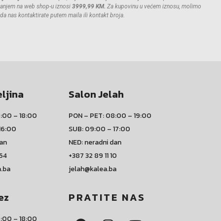
anjem na web shop-u iznosi
3999,99 KM.
Za kupovinu u većem iznosu, molimo
da nas kontaktirate putem maila ili kontakt broja.
eljina
Salon Jelah
:00 – 18:00
PON – PET: 08:00 – 19:00
16:00
SUB: 09:00 – 17:00
dan
NED: neradni dan
 54
+387 32 89 11 10
a.ba
jelah@kalea.ba
ez
PRATITE NAS
:00 – 18:00