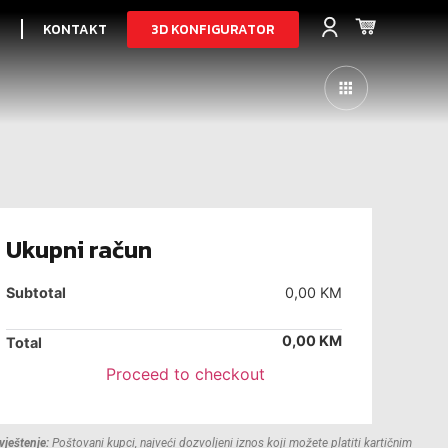
3D KONFIGURATOR
I
KONTAKT
Ukupni račun
Subtotal
0,00
KM
0,00
KM
Total
Proceed to checkout
ještenje:
Poštovani kupci, najveći dozvoljeni iznos koji možete platiti kartičnim