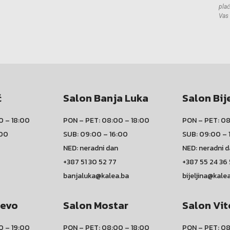
plać
Vas 
ć
Salon Banja Luka
Salon Bij
0 – 18:00
PON – PET: 08:00 – 18:00
PON – PET: 08
:00
SUB: 09:00 – 16:00
SUB: 09:00 – 
NED: neradni dan
NED: neradni 
+387 51 30 52 77
+387 55 24 36
banjaluka@kalea.ba
bijeljina@kale
jevo
Salon Mostar
Salon Vit
0 – 19:00
PON – PET: 08:00 – 18:00
PON – PET: 08