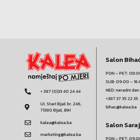
Salon Biha
PON – PET: 08:0
SUB: 09:00 – 16
NED: neradni dan
+ 387 (0)33 40 24 44
+387 37 35 22 35
Ul. Stari Ilijaš br. 246,
bihac@kalea.ba
71380 Ilijaš, BIH
kalea@kalea.ba
Salon Sara
marketing@kalea.ba
PON – PET: 09:0