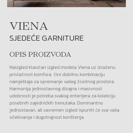
VIENA
SJEDEĆE GARNITURE
OPIS PROIZVODA
Naizgled klasičan izgled modela Viena uz izraženu
privlačnost komfora čini dobitnu kombinaciju
namještaja za opremanje vašeg životnog prostora.
Harmonija jednostavnog dizajna i masivnost
udobnosti je potreba svakog enterijera za kolekciju
posebnih zajedničkih trenutaka. Dominantno
jednostavan, ali savremen izgled ispuniti će sva vaša
očekivanja i dugotrajnost korištenja.