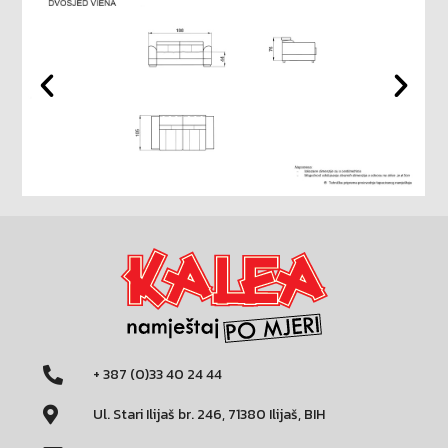
+ 387 (0)33 40 24 44
Ul. Stari Ilijaš br. 246, 71380 Ilijaš, BIH