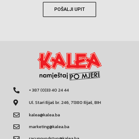
POŠALJI UPIT
+ 387 (0)33 40 24 44
Ul. Stari Ilijaš br. 246, 71380 Ilijaš, BIH
kalea@kalea.ba
marketing@kalea.ba
racunovodstvo@kalea.ba