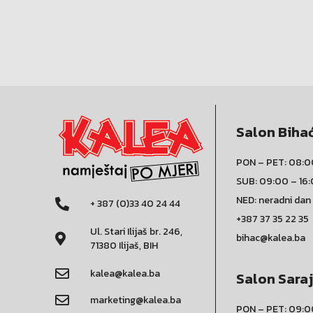
Salon Biha
PON – PET: 08:0
SUB: 09:00 – 16
NED: neradni dan
+ 387 (0)33 40 24 44
+387 37 35 22 35
Ul. Stari Ilijaš br. 246,
bihac@kalea.ba
71380 Ilijaš, BIH
kalea@kalea.ba
Salon Sara
marketing@kalea.ba
PON – PET: 09:0