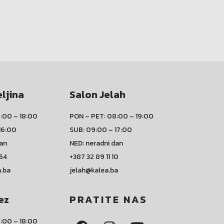
eljina
Salon Jelah
:00 – 18:00
PON – PET: 08:00 – 19:00
16:00
SUB: 09:00 – 17:00
dan
NED: neradni dan
 54
+387 32 89 11 10
a.ba
jelah@kalea.ba
ez
PRATITE NAS
:00 – 18:00