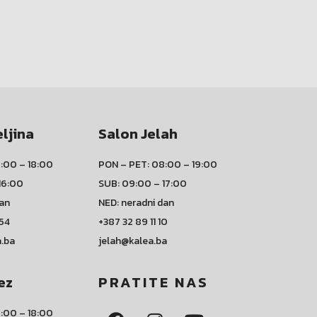
eljina
Salon Jelah
:00 – 18:00
PON – PET: 08:00 – 19:00
16:00
SUB: 09:00 – 17:00
dan
NED: neradni dan
 54
+387 32 89 11 10
a.ba
jelah@kalea.ba
ez
PRATITE NAS
:00 – 18:00