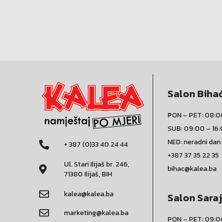
Salon Biha
PON – PET: 08:0
SUB: 09:00 – 16
NED: neradni dan
+ 387 (0)33 40 24 44
+387 37 35 22 35
Ul. Stari Ilijaš br. 246,
bihac@kalea.ba
71380 Ilijaš, BIH
kalea@kalea.ba
Salon Sara
marketing@kalea.ba
PON – PET: 09:0