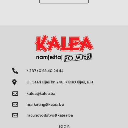
+ 387 (0)33 40 24 44
Ul. Stari Ilijaš br. 246, 71380 Ilijaš, BIH
kalea@kalea.ba
marketing@kalea.ba
racunovodstvo@kalea.ba
1996