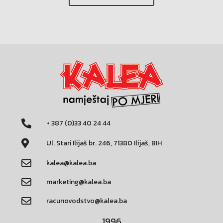
+ 387 (0)33 40 24 44
Ul. Stari Ilijaš br. 246, 71380 Ilijaš, BIH
kalea@kalea.ba
marketing@kalea.ba
racunovodstvo@kalea.ba
1996