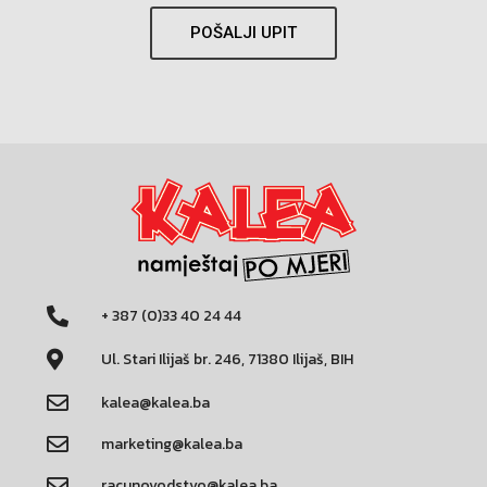
POŠALJI UPIT
+ 387 (0)33 40 24 44
Ul. Stari Ilijaš br. 246, 71380 Ilijaš, BIH
kalea@kalea.ba
marketing@kalea.ba
racunovodstvo@kalea.ba