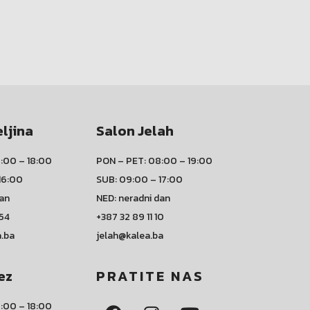
eljina
Salon Jelah
:00 – 18:00
PON – PET: 08:00 – 19:00
16:00
SUB: 09:00 – 17:00
dan
NED: neradni dan
 54
+387 32 89 11 10
a.ba
jelah@kalea.ba
ez
PRATITE NAS
:00 – 18:00