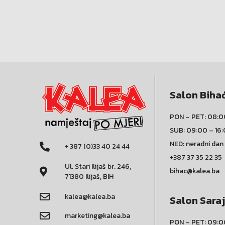
Salon Biha
PON – PET: 08:0
SUB: 09:00 – 16
NED: neradni dan
+ 387 (0)33 40 24 44
+387 37 35 22 35
Ul. Stari Ilijaš br. 246,
bihac@kalea.ba
71380 Ilijaš, BIH
kalea@kalea.ba
Salon Sara
marketing@kalea.ba
PON – PET: 09:0