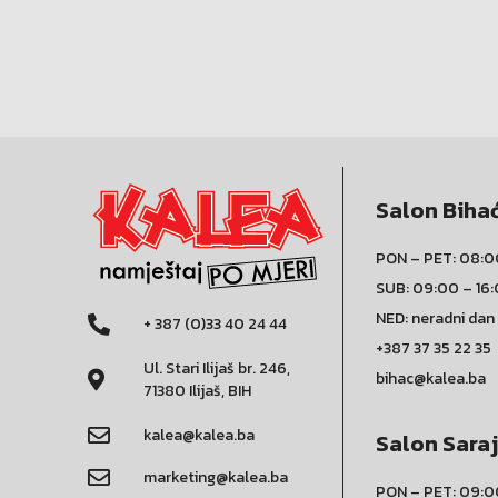
Salon Biha
PON – PET: 08:0
SUB: 09:00 – 16
NED: neradni dan
+ 387 (0)33 40 24 44
+387 37 35 22 35
Ul. Stari Ilijaš br. 246,
bihac@kalea.ba
71380 Ilijaš, BIH
kalea@kalea.ba
Salon Sara
marketing@kalea.ba
PON – PET: 09:0