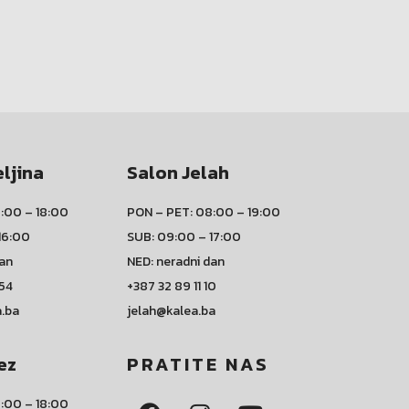
eljina
Salon Jelah
:00 – 18:00
PON – PET: 08:00 – 19:00
16:00
SUB: 09:00 – 17:00
dan
NED: neradni dan
 54
+387 32 89 11 10
a.ba
jelah@kalea.ba
ez
PRATITE NAS
:00 – 18:00