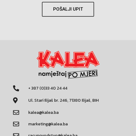
POŠALJI UPIT
+ 387 (0)33 40 24 44
Ul. Stari Ilijaš br. 246, 71380 Ilijaš, BIH
kalea@kalea.ba
marketing@kalea.ba
racunovodstvo@kalea.ba