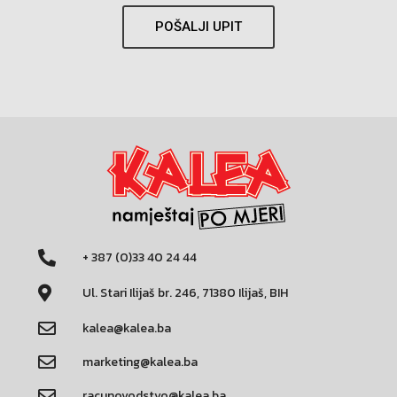
POŠALJI UPIT
+ 387 (0)33 40 24 44
Ul. Stari Ilijaš br. 246, 71380 Ilijaš, BIH
kalea@kalea.ba
marketing@kalea.ba
racunovodstvo@kalea.ba