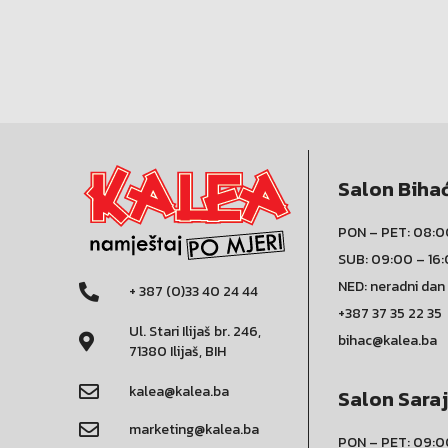
Salon Biha
PON – PET: 08:0
SUB: 09:00 – 16
NED: neradni dan
+ 387 (0)33 40 24 44
+387 37 35 22 35
Ul. Stari Ilijaš br. 246,
bihac@kalea.ba
71380 Ilijaš, BIH
kalea@kalea.ba
Salon Sara
marketing@kalea.ba
PON – PET: 09:0