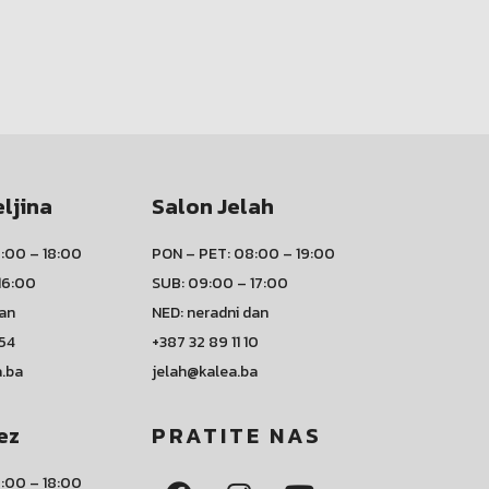
eljina
Salon Jelah
:00 – 18:00
PON – PET: 08:00 – 19:00
16:00
SUB: 09:00 – 17:00
dan
NED: neradni dan
 54
+387 32 89 11 10
a.ba
jelah@kalea.ba
ez
PRATITE NAS
:00 – 18:00