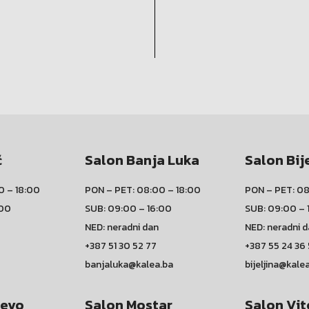
ć
Salon Banja Luka
Salon Bij
0 – 18:00
PON – PET: 08:00 – 18:00
PON – PET: 08
:00
SUB: 09:00 – 16:00
SUB: 09:00 – 
NED: neradni dan
NED: neradni 
+387 51 30 52 77
+387 55 24 36
banjaluka@kalea.ba
bijeljina@kale
jevo
Salon Mostar
Salon Vit