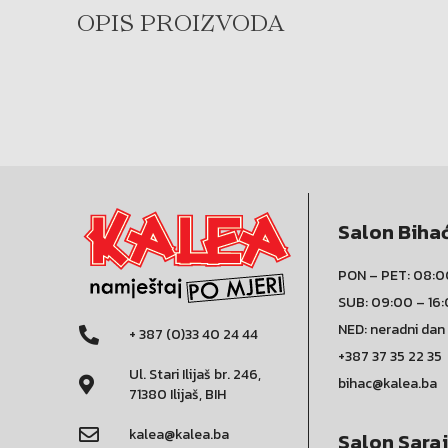
OPIS PROIZVODA
Salon Biha
PON – PET: 08:0
SUB: 09:00 – 16
NED: neradni dan
+ 387 (0)33 40 24 44
+387 37 35 22 35
Ul. Stari Ilijaš br. 246,
bihac@kalea.ba
71380 Ilijaš, BIH
kalea@kalea.ba
Salon Sara