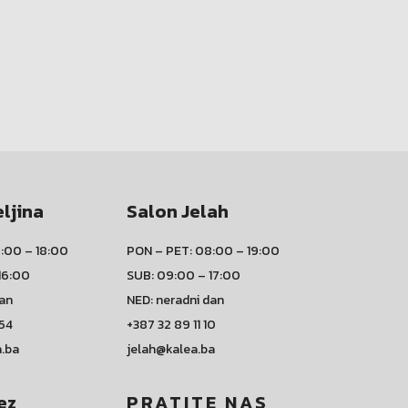
eljina
Salon Jelah
:00 – 18:00
PON – PET: 08:00 – 19:00
16:00
SUB: 09:00 – 17:00
dan
NED: neradni dan
 54
+387 32 89 11 10
a.ba
jelah@kalea.ba
ez
PRATITE NAS