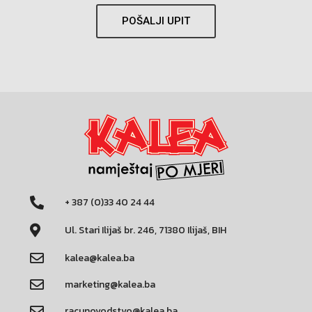
POŠALJI UPIT
+ 387 (0)33 40 24 44
Ul. Stari Ilijaš br. 246, 71380 Ilijaš, BIH
kalea@kalea.ba
marketing@kalea.ba
racunovodstvo@kalea.ba