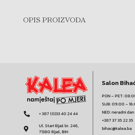
OPIS PROIZVODA
Salon Biha
PON – PET: 08:0
SUB: 09:00 – 16
NED: neradni dan
+ 387 (0)33 40 24 44
+387 37 35 22 35
Ul. Stari Ilijaš br. 246,
bihac@kalea.ba
71380 Ilijaš, BIH