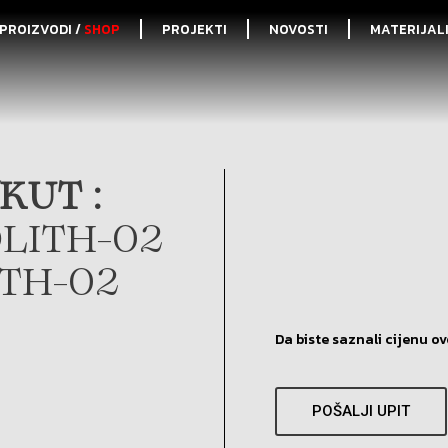
PROIZVODI /
SHOP
PROJEKTI
NOVOSTI
MATERIJAL
KUT :
LITH-02
ITH-02
Da biste saznali cijenu ov
POŠALJI UPIT