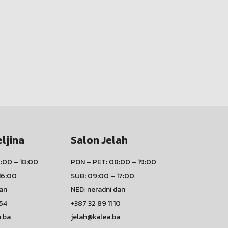
eljina
Salon Jelah
:00 – 18:00
PON – PET: 08:00 – 19:00
16:00
SUB: 09:00 – 17:00
dan
NED: neradni dan
 54
+387 32 89 11 10
a.ba
jelah@kalea.ba