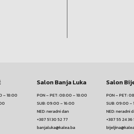
ć
Salon Banja Luka
Salon Bij
0 – 18:00
PON – PET: 08:00 – 18:00
PON – PET: 08
:00
SUB: 09:00 – 16:00
SUB: 09:00 – 
NED: neradni dan
NED: neradni 
+387 51 30 52 77
+387 55 24 36
banjaluka@kalea.ba
bijeljina@kale