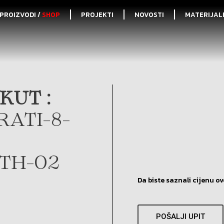
PROIZVODI /
SHOP
PROJEKTI
NOVOSTI
MATERIJAL
KUT :
RATI-8-
ITH-02
Da biste saznali cijenu ov
POŠALJI UPIT