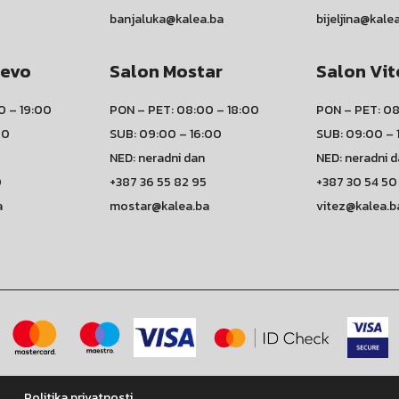
banjaluka@kalea.ba
bijeljina@kale
jevo
Salon Mostar
Salon Vit
0 – 19:00
PON – PET: 08:00 – 18:00
PON – PET: 08
00
SUB: 09:00 – 16:00
SUB: 09:00 – 
NED: neradni dan
NED: neradni 
0
+387 36 55 82 95
+387 30 54 50
a
mostar@kalea.ba
vitez@kalea.b
Politika privatnosti