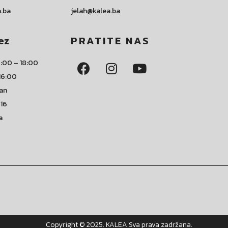
a.ba
jelah@kalea.ba
ez
PRATITE NAS
:00 – 18:00
16:00
dan
 16
a
Copyright © 2025. KALEA Sva prava zadržana.