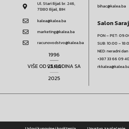
Ul. Stari Ilijaš br. 246,
bihac@kalea.ba
71380 Ilijaš, BIH
kalea@kalea.ba
Salon Sara
marketing@kalea.ba
PON – PET: 09:0
racunovodstvo@kalea.ba
SUB: 10:00 – 18:
NED: neradni dan
1996
+387 33 66 09 4
VIŠE OD 25 GODINA SA VAMA
rkkalea@kalea.b
2025
Uslovi kupovine i korištenja
Upustvo za plaćanje