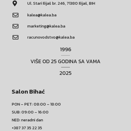
Ul. Stari Ilijaš br. 246, 71380 Ilijaš, BIH
kalea@kalea.ba
marketing@kalea.ba
racunovodstvo@kalea.ba
1996
VIŠE OD 25 GODINA SA VAMA
2025
Salon Bihać
PON – PET: 08:00 – 18:00
SUB: 09:00 – 16:00
NED: neradni dan
+387 37 35 22 35