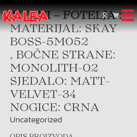
TIFANI – FOTELJA :
MATERIJAL: SKAY
BOSS-5M052
, BOČNE STRANE:
MONOLITH-02
SJEDALO: MATT-
VELVET-34
NOGICE: CRNA
Uncategorized