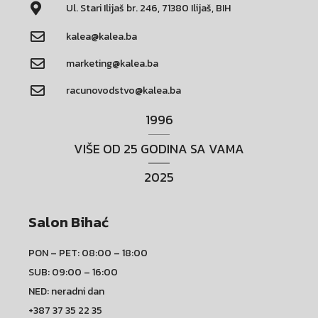
Ul. Stari Ilijaš br. 246, 71380 Ilijaš, BIH
kalea@kalea.ba
marketing@kalea.ba
racunovodstvo@kalea.ba
1996
VIŠE OD 25 GODINA SA VAMA
2025
Salon Bihać
PON – PET: 08:00 – 18:00
SUB: 09:00 – 16:00
NED: neradni dan
+387 37 35 22 35