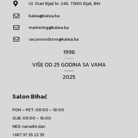
Ul. Stari Ilijaš br. 246, 71380 Ilijaš, BIH
kalea@kalea.ba
marketing@kalea.ba
racunovodstvo@kalea.ba
1996
VIŠE OD 25 GODINA SA VAMA
2025
Salon Bihać
PON – PET: 08:00 – 18:00
SUB: 09:00 – 16:00
NED: neradni dan
+387 37 35 22 35