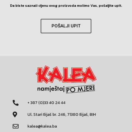
Da biste saznali cijenu ovog proizvoda molimo Vas, pošaljite upit.
POŠALJI UPIT
+ 387 (0)33 40 24 44
Ul. Stari Ilijaš br. 246, 71380 Ilijaš, BIH
kalea@kalea.ba