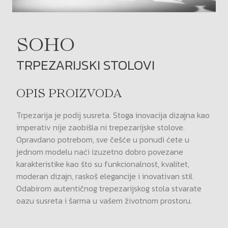
SOHO
TRPEZARIJSKI STOLOVI
OPIS PROIZVODA
Trpezarija je podij susreta. Stoga inovacija dizajna kao
imperativ nije zaobišla ni trepezarijske stolove.
Opravdano potrebom, sve češće u ponudi ćete u
jednom modelu naći izuzetno dobro povezane
karakteristike kao što su funkcionalnost, kvalitet,
moderan dizajn, raskoš elegancije i inovativan stil.
Odabirom autentičnog trepezarijskog stola stvarate
oazu susreta i šarma u vašem životnom prostoru.