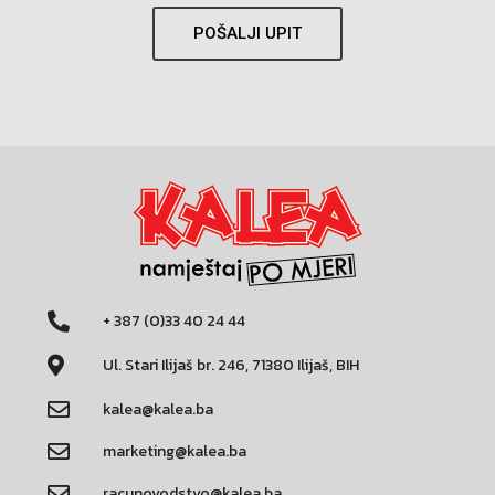
POŠALJI UPIT
+ 387 (0)33 40 24 44
Ul. Stari Ilijaš br. 246, 71380 Ilijaš, BIH
kalea@kalea.ba
marketing@kalea.ba
racunovodstvo@kalea.ba