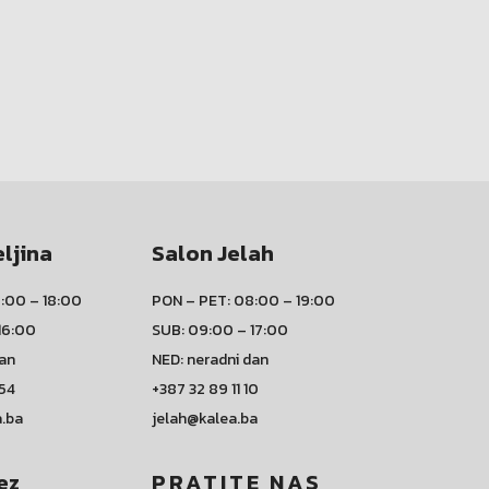
eljina
Salon Jelah
:00 – 18:00
PON – PET: 08:00 – 19:00
16:00
SUB: 09:00 – 17:00
dan
NED: neradni dan
 54
+387 32 89 11 10
a.ba
jelah@kalea.ba
ez
PRATITE NAS