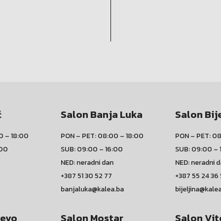
ć
Salon Banja Luka
Salon Bij
0 – 18:00
PON – PET: 08:00 – 18:00
PON – PET: 08
:00
SUB: 09:00 – 16:00
SUB: 09:00 – 
NED: neradni dan
NED: neradni 
+387 51 30 52 77
+387 55 24 36
banjaluka@kalea.ba
bijeljina@kale
jevo
Salon Mostar
Salon Vit