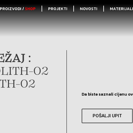
PROIZVODI /
SHOP
PROJEKTI
NOVOSTI
MATERIJAL
ŽAJ :
LITH-02
ITH-02
Da biste saznali cijenu ov
POŠALJI UPIT