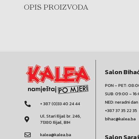
OPIS PROIZVODA
Salon Biha
PON – PET: 08:0
SUB: 09:00 – 16
NED: neradni dan
+ 387 (0)33 40 24 44
+387 37 35 22 35
Ul. Stari Ilijaš br. 246,
bihac@kalea.ba
71380 Ilijaš, BIH
kalea@kalea.ba
Salon Sara