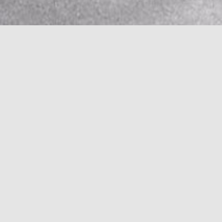
PODIJELI:
og proizvoda molimo Vas, pošaljite upit.