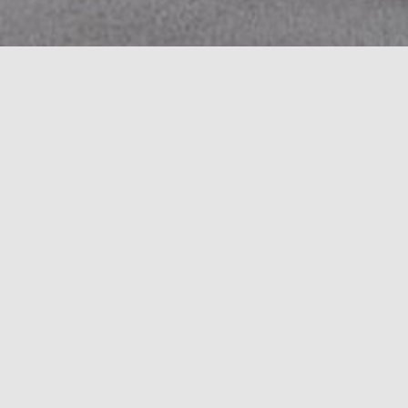
SENFONI
SISTEM ZA DNEVNI BORAVAK
OPIS PROIZVODA
Sistem za dnevni boravak je poput umjetničke sl
funkcionalnosti koju zasigurno nude, njegova ljep
oplemenjuje životni prostor. Sve je više potražn
boravak po mjeri, uz mogućnost kombinovanja razl