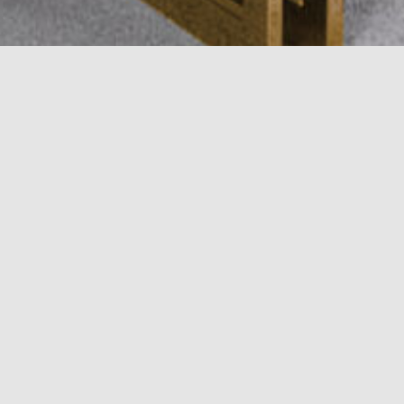
Da biste saznali cijenu ov
ike na zidu. Uz imperativ
ota je i u potpunosti koja
POŠALJI UPIT
ja za sistemima za dnevni
ičitih stilova, veličina,