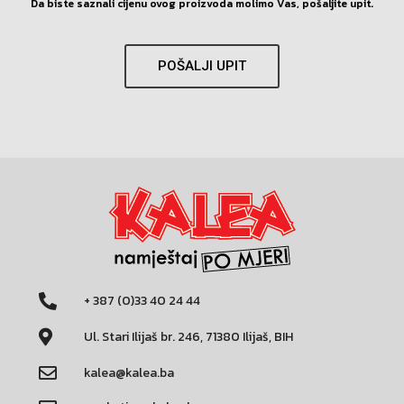
Da biste saznali cijenu ovog proizvoda molimo Vas, pošaljite upit.
POŠALJI UPIT
+ 387 (0)33 40 24 44
Ul. Stari Ilijaš br. 246, 71380 Ilijaš, BIH
kalea@kalea.ba