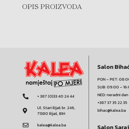
OPIS PROIZVODA
Salon Biha
PON – PET: 08:0
SUB: 09:00 – 16
NED: neradni dan
+ 387 (0)33 40 24 44
+387 37 35 22 35
Ul. Stari Ilijaš br. 246,
bihac@kalea.ba
71380 Ilijaš, BIH
kalea@kalea.ba
Salon Sara