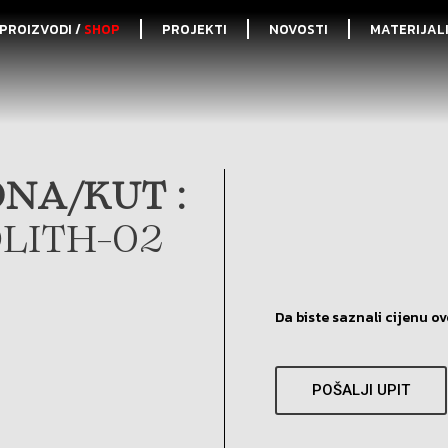
PROIZVODI /
SHOP
PROJEKTI
NOVOSTI
MATERIJAL
NA/KUT :
LITH-02
Da biste saznali cijenu ov
POŠALJI UPIT