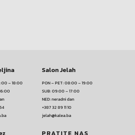
eljina
Salon Jelah
:00 – 18:00
PON – PET: 08:00 – 19:00
16:00
SUB: 09:00 – 17:00
dan
NED: neradni dan
 54
+387 32 89 11 10
a.ba
jelah@kalea.ba
ez
PRATITE NAS