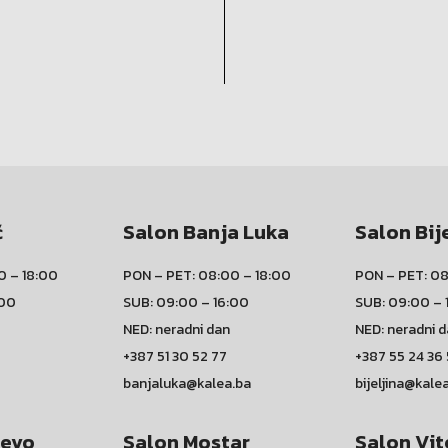
ć
Salon Banja Luka
Salon Bij
0 – 18:00
PON – PET: 08:00 – 18:00
PON – PET: 08
:00
SUB: 09:00 – 16:00
SUB: 09:00 – 
NED: neradni dan
NED: neradni 
+387 51 30 52 77
+387 55 24 36
banjaluka@kalea.ba
bijeljina@kale
jevo
Salon Mostar
Salon Vit