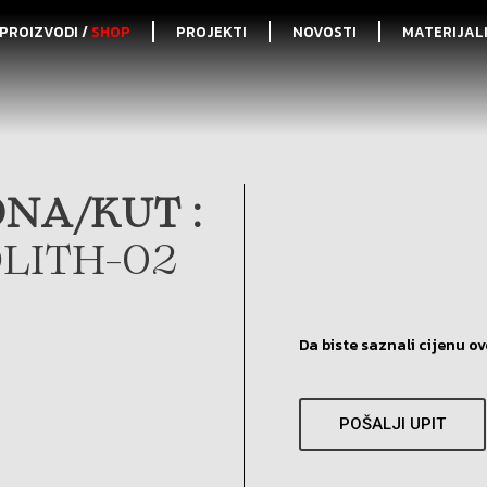
PROIZVODI /
SHOP
PROJEKTI
NOVOSTI
MATERIJAL
NA/KUT :
LITH-02
Da biste saznali cijenu ov
POŠALJI UPIT