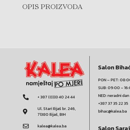
OPIS PROIZVODA
Salon Biha
PON – PET: 08:0
SUB: 09:00 – 16
NED: neradni dan
+ 387 (0)33 40 24 44
+387 37 35 22 35
Ul. Stari Ilijaš br. 246,
bihac@kalea.ba
71380 Ilijaš, BIH
kalea@kalea.ba
Salon Sara