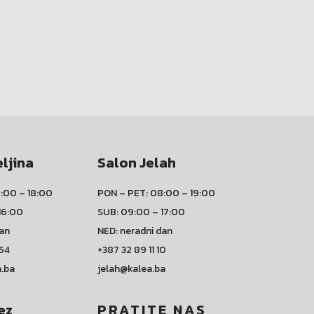
eljina
Salon Jelah
:00 – 18:00
PON – PET: 08:00 – 19:00
16:00
SUB: 09:00 – 17:00
dan
NED: neradni dan
 54
+387 32 89 11 10
a.ba
jelah@kalea.ba
ez
PRATITE NAS