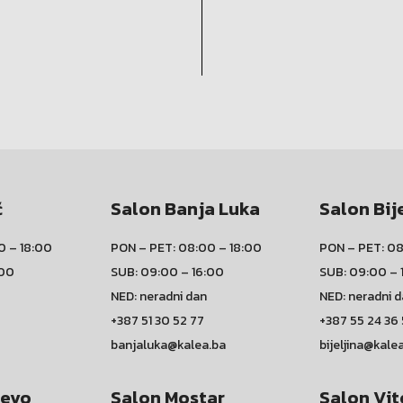
ć
Salon Banja Luka
Salon Bij
0 – 18:00
PON – PET: 08:00 – 18:00
PON – PET: 08
:00
SUB: 09:00 – 16:00
SUB: 09:00 – 
NED: neradni dan
NED: neradni 
+387 51 30 52 77
+387 55 24 36
banjaluka@kalea.ba
bijeljina@kale
jevo
Salon Mostar
Salon Vit