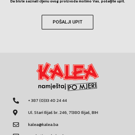
Da biste saznali cijenu ovog proizvoda molimo Vas, pošaljite upit.
POŠALJI UPIT
+ 387 (0)33 40 24 44
Ul. Stari Ilijaš br. 246, 71380 Ilijaš, BIH
kalea@kalea.ba