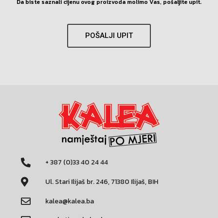
Da biste saznali cijenu ovog proizvoda molimo Vas, pošaljite upit.
POŠALJI UPIT
+ 387 (0)33 40 24 44
Ul. Stari Ilijaš br. 246, 71380 Ilijaš, BIH
kalea@kalea.ba