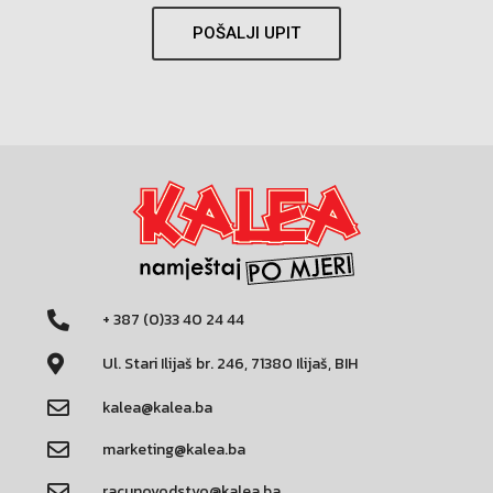
POŠALJI UPIT
+ 387 (0)33 40 24 44
Ul. Stari Ilijaš br. 246, 71380 Ilijaš, BIH
kalea@kalea.ba
marketing@kalea.ba
racunovodstvo@kalea.ba