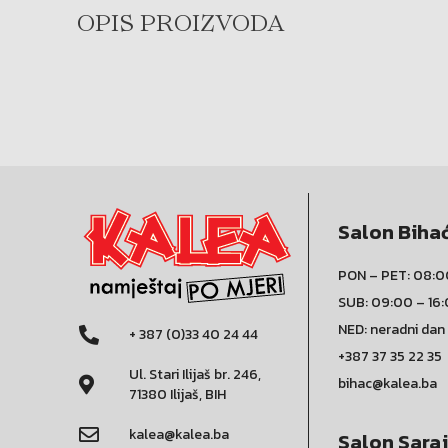
OPIS PROIZVODA
Salon Biha
PON – PET: 08:0
SUB: 09:00 – 16
NED: neradni dan
+ 387 (0)33 40 24 44
+387 37 35 22 35
Ul. Stari Ilijaš br. 246,
bihac@kalea.ba
71380 Ilijaš, BIH
kalea@kalea.ba
Salon Sara