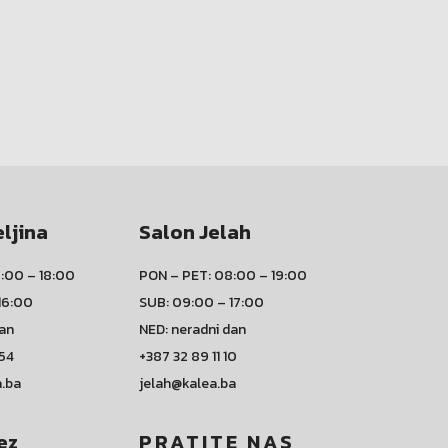
eljina
Salon Jelah
:00 – 18:00
PON – PET: 08:00 – 19:00
16:00
SUB: 09:00 – 17:00
dan
NED: neradni dan
 54
+387 32 89 11 10
a.ba
jelah@kalea.ba
ez
PRATITE NAS