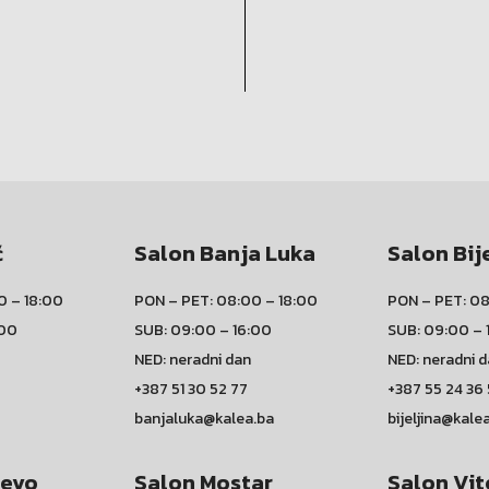
ć
Salon Banja Luka
Salon Bij
0 – 18:00
PON – PET: 08:00 – 18:00
PON – PET: 08
:00
SUB: 09:00 – 16:00
SUB: 09:00 – 
NED: neradni dan
NED: neradni 
+387 51 30 52 77
+387 55 24 36
banjaluka@kalea.ba
bijeljina@kale
jevo
Salon Mostar
Salon Vit