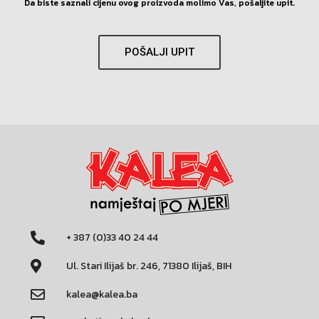
Da biste saznali cijenu ovog proizvoda molimo Vas, pošaljite upit.
POŠALJI UPIT
+ 387 (0)33 40 24 44
Ul. Stari Ilijaš br. 246, 71380 Ilijaš, BIH
kalea@kalea.ba