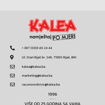
+ 387 (0)33 40 24 44
Ul. Stari Ilijaš br. 246, 71380 Ilijaš, BIH
kalea@kalea.ba
marketing@kalea.ba
racunovodstvo@kalea.ba
1996
VIŠE OD 25 GODINA SA VAMA