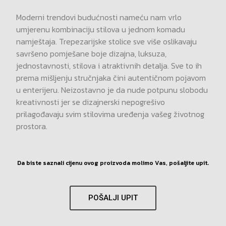
Moderni trendovi budućnosti nameću nam vrlo
umjerenu kombinaciju stilova u jednom komadu
namještaja. Trepezarijske stolice sve više oslikavaju
savršeno pomješane boje dizajna, luksuza,
jednostavnosti, stilova i atraktivnih detalja. Sve to ih
prema mišljenju stručnjaka čini autentičnom pojavom
u enterijeru. Neizostavno je da nude potpunu slobodu
kreativnosti jer se dizajnerski nepogrešivo
prilagođavaju svim stilovima uređenja vašeg životnog
prostora.
Da biste saznali cijenu ovog proizvoda molimo Vas, pošaljite upit.
POŠALJI UPIT