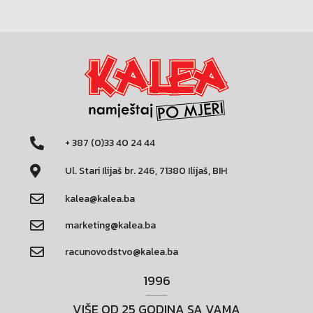
+ 387 (0)33 40 24 44
Ul. Stari Ilijaš br. 246, 71380 Ilijaš, BIH
kalea@kalea.ba
marketing@kalea.ba
racunovodstvo@kalea.ba
1996
VIŠE OD 25 GODINA SA VAMA