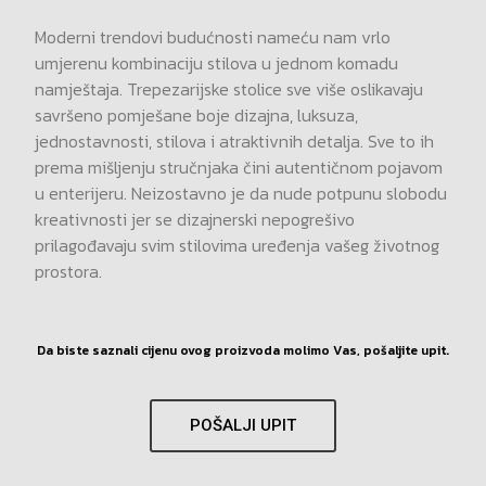
Moderni trendovi budućnosti nameću nam vrlo
umjerenu kombinaciju stilova u jednom komadu
namještaja. Trepezarijske stolice sve više oslikavaju
savršeno pomješane boje dizajna, luksuza,
jednostavnosti, stilova i atraktivnih detalja. Sve to ih
prema mišljenju stručnjaka čini autentičnom pojavom
u enterijeru. Neizostavno je da nude potpunu slobodu
kreativnosti jer se dizajnerski nepogrešivo
prilagođavaju svim stilovima uređenja vašeg životnog
prostora.
Da biste saznali cijenu ovog proizvoda molimo Vas, pošaljite upit.
POŠALJI UPIT