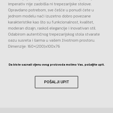
imperativ nije zaobišla ni trepezarijske stolove.
Opravdano potrebom, sve češće u ponudi ćete u
jednom modelu naći izuzetno dobro povezane
karakteristike kao što su funkcionalnost, kvalitet,
moderan dizajn, raskoš elegancije i inovativan stil.
Odabirom autentičnog trepezarijskog stola stvarate
oazu susreta i šarma u vašem životnom prostoru.
Dimenzije: 160+(200)x100x76
Da biste saznali cijenu ovog proizvoda molimo Vas, pošaljite upit.
POŠALJI UPIT