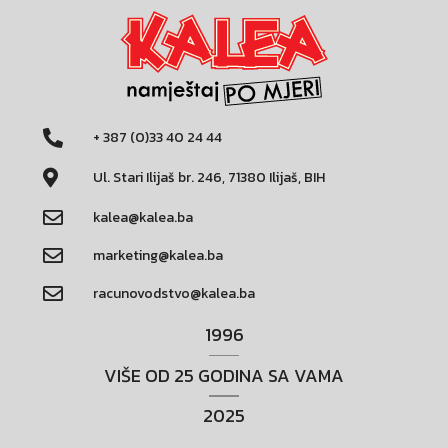
+ 387 (0)33 40 24 44
Ul. Stari Ilijaš br. 246, 71380 Ilijaš, BIH
kalea@kalea.ba
marketing@kalea.ba
racunovodstvo@kalea.ba
1996
VIŠE OD 25 GODINA SA VAMA
2025