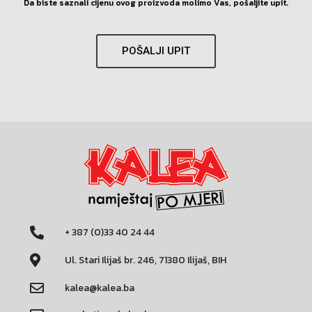
Da biste saznali cijenu ovog proizvoda molimo Vas, pošaljite upit.
POŠALJI UPIT
+ 387 (0)33 40 24 44
Ul. Stari Ilijaš br. 246, 71380 Ilijaš, BIH
kalea@kalea.ba