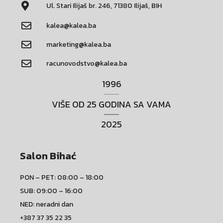
Ul. Stari Ilijaš br. 246, 71380 Ilijaš, BIH
kalea@kalea.ba
marketing@kalea.ba
racunovodstvo@kalea.ba
1996
VIŠE OD 25 GODINA SA VAMA
2025
Salon Bihać
PON – PET: 08:00 – 18:00
SUB: 09:00 – 16:00
NED: neradni dan
+387 37 35 22 35