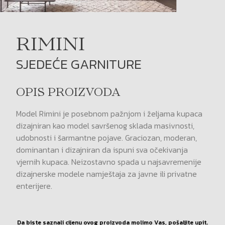
RIMINI
SJEDEĆE GARNITURE
OPIS PROIZVODA
Model Rimini je posebnom pažnjom i željama kupaca
dizajniran kao model savršenog sklada masivnosti,
udobnosti i šarmantne pojave. Graciozan, moderan,
dominantan i dizajniran da ispuni sva očekivanja
vjernih kupaca. Neizostavno spada u najsavremenije
dizajnerske modele namještaja za javne ili privatne
enterijere.
Da biste saznali cijenu ovog proizvoda molimo Vas, pošaljite upit.