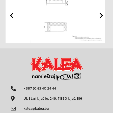
+ 387 (0)33 40 24 44
Ul. Stari Ilijaš br. 246, 71380 Ilijaš, BIH
kalea@kalea.ba