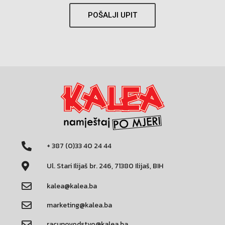
POŠALJI UPIT
+ 387 (0)33 40 24 44
Ul. Stari Ilijaš br. 246, 71380 Ilijaš, BIH
kalea@kalea.ba
marketing@kalea.ba
racunovodstvo@kalea.ba