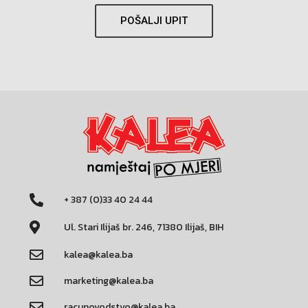
POŠALJI UPIT
+ 387 (0)33 40 24 44
Ul. Stari Ilijaš br. 246, 71380 Ilijaš, BIH
kalea@kalea.ba
marketing@kalea.ba
racunovodstvo@kalea.ba