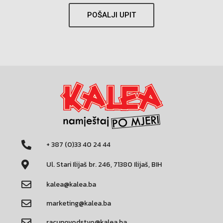
POŠALJI UPIT
+ 387 (0)33 40 24 44
Ul. Stari Ilijaš br. 246, 71380 Ilijaš, BIH
kalea@kalea.ba
marketing@kalea.ba
racunovodstvo@kalea.ba