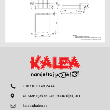
+ 387 (0)33 40 24 44
Ul. Stari Ilijaš br. 246, 71380 Ilijaš, BIH
kalea@kalea.ba