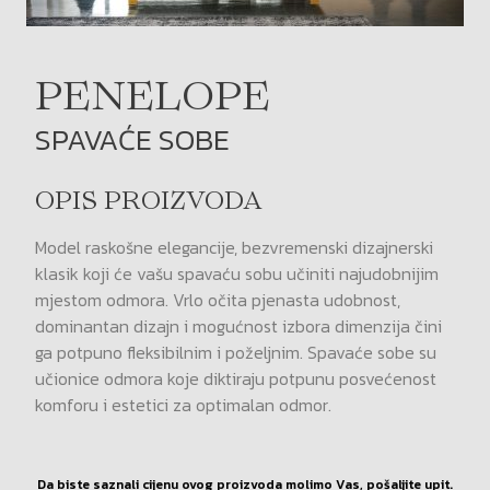
PENELOPE
SPAVAĆE SOBE
OPIS PROIZVODA
Model raskošne elegancije, bezvremenski dizajnerski
klasik koji će vašu spavaću sobu učiniti najudobnijim
mjestom odmora. Vrlo očita pjenasta udobnost,
dominantan dizajn i mogućnost izbora dimenzija čini
ga potpuno fleksibilnim i poželjnim. Spavaće sobe su
učionice odmora koje diktiraju potpunu posvećenost
komforu i estetici za optimalan odmor.
Da biste saznali cijenu ovog proizvoda molimo Vas, pošaljite upit.