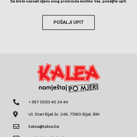
Da biste saznali cijenu ovog proizvoda molimo Vas, pošaljite upit.
POŠALJI UPIT
+ 387 (0)33 40 24 44
Ul. Stari Ilijaš br. 246, 71380 Ilijaš, BIH
kalea@kalea.ba