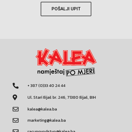
POŠALJI UPIT
+ 387 (0)33 40 24 44
Ul. Stari Ilijaš br. 246, 71380 Ilijaš, BIH
kalea@kalea.ba
marketing@kalea.ba
racunovodstvo@kalea.ba