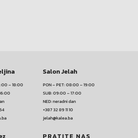
eljina
Salon Jelah
:00 – 18:00
PON – PET: 08:00 – 19:00
16:00
SUB: 09:00 – 17:00
dan
NED: neradni dan
 54
+387 32 89 11 10
a.ba
jelah@kalea.ba
ez
PRATITE NAS