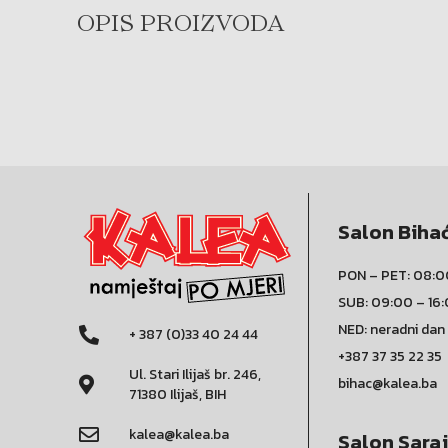
OPIS PROIZVODA
Salon Biha
PON – PET: 08:0
SUB: 09:00 – 16
NED: neradni dan
+ 387 (0)33 40 24 44
+387 37 35 22 35
Ul. Stari Ilijaš br. 246,
bihac@kalea.ba
71380 Ilijaš, BIH
kalea@kalea.ba
Salon Sara