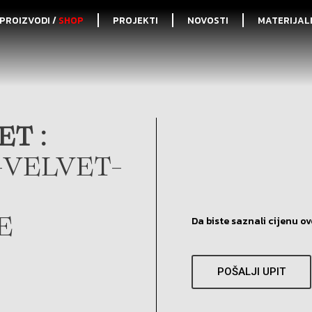
PROIZVODI /
SHOP
PROJEKTI
NOVOSTI
MATERIJAL
T :
-VELVET-
Da biste saznali cijenu ov
E
POŠALJI UPIT