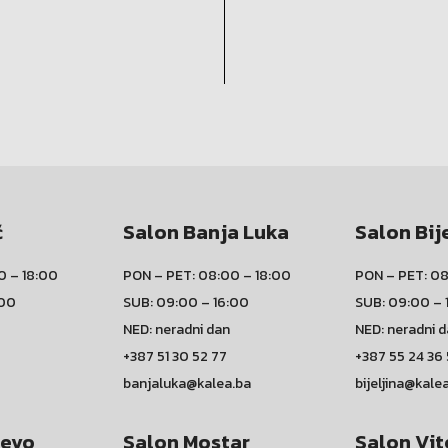
ć
Salon Banja Luka
Salon Bij
0 – 18:00
PON – PET: 08:00 – 18:00
PON – PET: 08
:00
SUB: 09:00 – 16:00
SUB: 09:00 – 
NED: neradni dan
NED: neradni 
+387 51 30 52 77
+387 55 24 36
banjaluka@kalea.ba
bijeljina@kale
jevo
Salon Mostar
Salon Vit