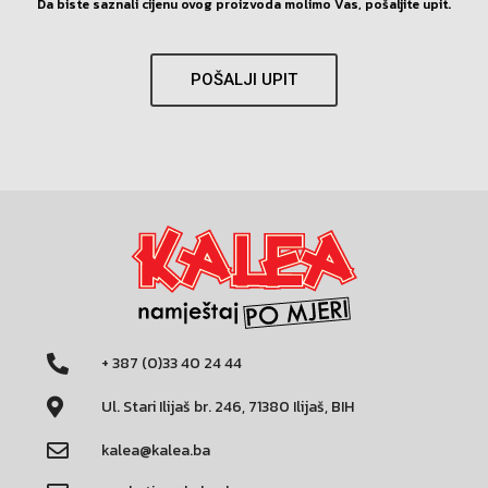
Da biste saznali cijenu ovog proizvoda molimo Vas, pošaljite upit.
POŠALJI UPIT
+ 387 (0)33 40 24 44
Ul. Stari Ilijaš br. 246, 71380 Ilijaš, BIH
kalea@kalea.ba